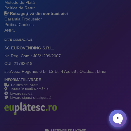
Metode de Plată
Politica de Retur
Retrageți-vă din contract aici
Garanția Produselor
Politica Cookies
ANPC
DATE COMERCIALE
SC EUROVENDING S.R.L.
Nr. Reg. Com.: J05/1299/2007
CUI: 21782619
str.Aleea Rogerius 6 Bl. L2 Et. 4 Ap. 58 , Oradea , Bihor
INFORMAȚII LIVRARE
Politica de livrare
Livrare în toată România
Livrare rapidă
Livrare sigură și asigurată
AI
AI
PARTENERI DE LIVRARE