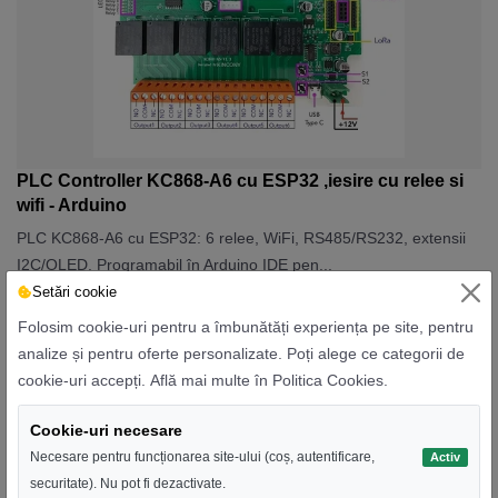
PLC Controller KC868-A6 cu ESP32 ,iesire cu relee si
wifi - Arduino
PLC KC868-A6 cu ESP32: 6 relee, WiFi, RS485/RS232, extensii
I2C/OLED. Programabil în Arduino IDE pen...
Setări cookie
312,00 RON
480,00 RON
Folosim cookie-uri pentru a îmbunătăți experiența pe site, pentru
analize și pentru oferte personalizate. Poți alege ce categorii de
cookie-uri accepți.
Află mai multe în Politica Cookies
.
Recomandat
Cookie-uri necesare
Necesare pentru funcționarea site-ului (coș, autentificare,
Activ
securitate). Nu pot fi dezactivate.