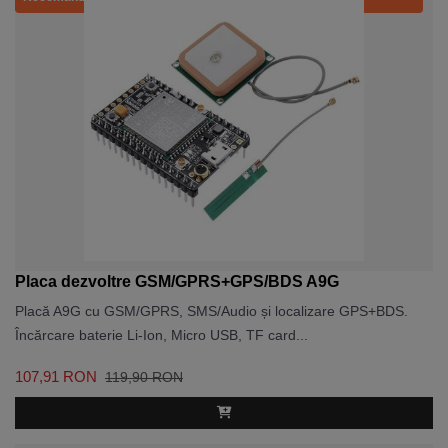
Placa dezvoltre GSM/GPRS+GPS/BDS A9G
Placă A9G cu GSM/GPRS, SMS/Audio și localizare GPS+BDS.
Încărcare baterie Li-Ion, Micro USB, TF card...
107,91 RON
119,90 RON