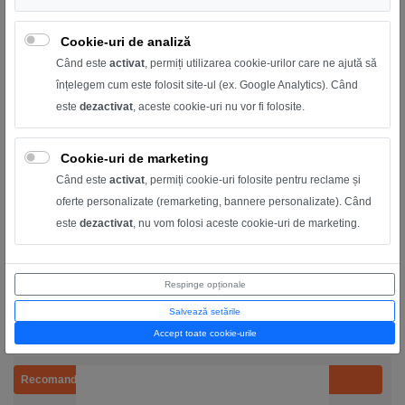
Cookie-uri de analiză
Când este
activat
, permiți utilizarea cookie-urilor care ne ajută să
înțelegem cum este folosit site-ul (ex. Google Analytics). Când
este
dezactivat
, aceste cookie-uri nu vor fi folosite.
Cookie-uri de marketing
Când este
activat
, permiți cookie-uri folosite pentru reclame și
PLC Controller KC868-A8 cu ESP32 ,iesire cu relee si
oferte personalizate (remarketing, bannere personalizate). Când
wifi - Arduino
este
dezactivat
, nu vom folosi aceste cookie-uri de marketing.
PLC KC868-A8 cu ESP32: 8 relee, WiFi, RS232/RS485, extensii
I2C/OLED, programare Arduino IDE. Ideal ...
Respinge opționale
300,00 RON
500,00 RON
Salvează setările
Accept toate cookie-urile
Recomandat