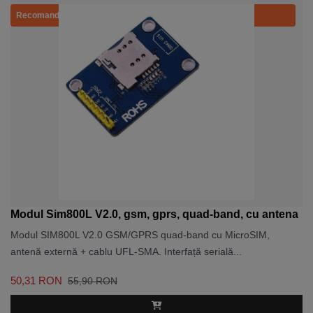
Recomandat
Modul Sim800L V2.0, gsm, gprs, quad-band, cu antena
Modul SIM800L V2.0 GSM/GPRS quad-band cu MicroSIM,
antenă externă + cablu UFL-SMA. Interfață serială...
50,31 RON
55,90 RON