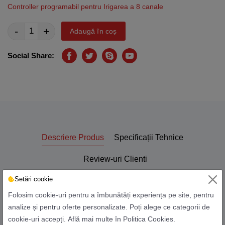
Controller programabil pentru Irigarea a 8 canale
-
+
Adaugă în coș
Social Share:
Facebook
Twitter
Skype
Youtube
Descriere Produs
Specificații Tehnice
Review-uri Clienti
Setări cookie
Folosim cookie-uri pentru a îmbunătăți experiența pe site, pentru
• Intrare: DC 3V • Iesire: DC 15V • Configurare la 4,6 sau 8
analize și pentru oferte personalizate. Poți alege ce categorii de
statii de irigare • Fiecare statie are 2 programe de udare si din
cookie-uri accepți.
Află mai multe în Politica Cookies
.
fiecare program au 4 timpi de pornire • Durata de udare poate