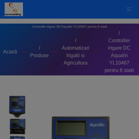
Controller irigare DC Aqualin YL10467 pentru 8 statii
/
/
Controller
/
Automatizari
irigare DC
Acasă
Produse
Irigatii si
Aqualin
Agricultura
YL10467
pentru 8 statii