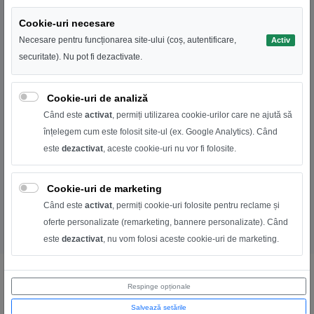
fi setata de la 1 minut la 240 de minute • Poate fi setat de la 1
Cookie-uri necesare
zi la 32 de zile sau orice zi sau zile ale saptamanii sau zile
Necesare pentru funcționarea site-ului (coș, autentificare,
Activ
impare/pare • Ok pentru conexiune 1 pompa (M) si 1 senzor
securitate). Nu pot fi dezactivate.
(R). • Senzor de ploaie sau conexiune senzor de umiditate
disponibila pentru a omite udarea in zilele ploioase sau cand
Cookie-uri de analiză
solul este prea umed optiune de intarziere pentru ploaie:
Când este
activat
, permiți utilizarea cookie-urilor care ne ajută să
pentru a intrerupe programul de udare din cauza zilelor
înțelegem cum este folosit site-ul (ex. Google Analytics). Când
ploioase sau alti factori: de la 0,24, 48 sau 72 de ore. • Pentru
este
dezactivat
, aceste cookie-uri nu vor fi folosite.
utilizare in interior sau ferit de ploaie in cutia de depozitare •
Sunt necesare 2 baterii alcaline AA (nu sunt incluse)
Cookie-uri de marketing
Când este
activat
, permiți cookie-uri folosite pentru reclame și
oferte personalizate (remarketing, bannere personalizate). Când
este
dezactivat
, nu vom folosi aceste cookie-uri de marketing.
Respinge opționale
Ar putea să-ți mai placă:
Salvează setările