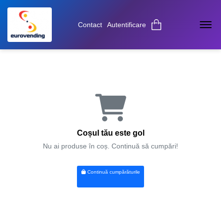
Contact
Autentificare
Desc
Coșul tău este gol
Nu ai produse în coș. Continuă să cumpări!
Continuă cumpărăturile