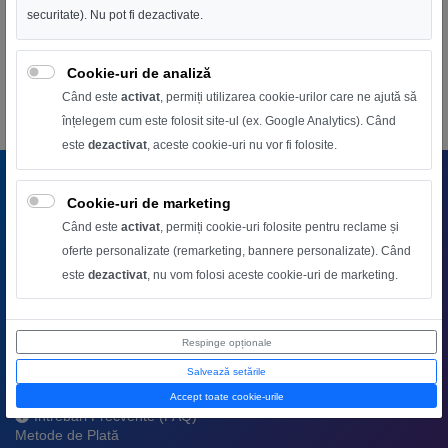
securitate). Nu pot fi dezactivate.
Bancă:
Transilvania
IBAN:
RO35RNCB0032085944740001
Cookie-uri de analiză
Când este
activat
, permiți utilizarea cookie-urilor care ne ajută să
înțelegem cum este folosit site-ul (ex. Google Analytics). Când
este
dezactivat
, aceste cookie-uri nu vor fi folosite.
SUPORT CLIENTI
Cookie-uri de marketing
0745556533
Când este
activat
, permiți cookie-uri folosite pentru reclame și
europartsvending@gmail.com
oferte personalizate (remarketing, bannere personalizate). Când
MAGAZINUL MEU
este
dezactivat
, nu vom folosi aceste cookie-uri de marketing.
Despre noi
Termeni și Condiții
Politica de Confidențialitate
Politica de livrare
Respinge opționale
Contact
Salvează setările
CLIENTI
Accept toate cookie-urile
Întrebări Frecvente (FAQ)
Metode de Plată