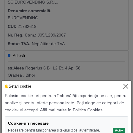
SC EUROVENDING S.R.L.
Denumire comercială:
EUROVENDING
CUI:
21782619
Nr. Reg. Com.:
J05/1299/2007
Statut TVA:
Neplătitor de TVA
Adresă
str.Aleea Rogerius 6 Bl. L2 Et. 4 Ap. 58
Oradea , Bihor
410363
Setări cookie
0745556533
Folosim cookie-uri pentru a îmbunătăți experiența pe site, pentru
europartsvending@gmail.com
analize și pentru oferte personalizate. Poți alege ce categorii de
https://www.eurovending.ro
cookie-uri accepți.
Află mai multe în Politica Cookies
.
Cookie-uri necesare
Informații Bancare
Necesare pentru funcționarea site-ului (coș, autentificare,
Activ