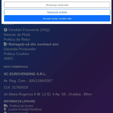
Termeni și Condiții
Respinge opționale
Politica de Confidențialitate
Politica de livrare
Salvează setările
Contact
Accept toate cookie-urile
CLIENTI
Întrebări Frecvente (FAQ)
Metode de Plată
Politica de Retur
Retrageți-vă din contract aici
Garanția Produselor
Politica Cookies
ANPC
DATE COMERCIALE
SC EUROVENDING S.R.L.
Nr. Reg. Com.: J05/1299/2007
CUI: 21782619
str.Aleea Rogerius 6 Bl. L2 Et. 4 Ap. 58 , Oradea , Bihor
INFORMAȚII LIVRARE
Politica de livrare
Livrare în toată România