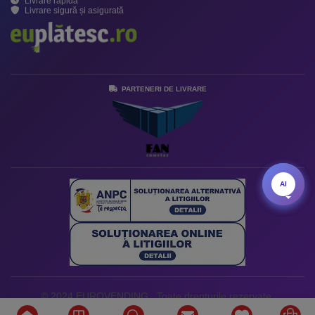
Livrare rapidă
Livrare sigură și asigurată
PARTENERI DE LIVRARE
AI
AI
© 2024 EUROVENDING . Toate drepturile rezervate.