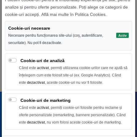
analize și pentru oferte personalizate. Poți alege ce categorii de
cookie-uri accepți.
Află mai multe în Politica Cookies
.
Banda LED RGBW cu 60 LED-uri
Cookie-uri necesare
Bandă LED RGBW 5050, 5m, 60 LED/m, IP65 waterproof, PCB
negru, tăiere la 3 LED, 3M. Ideală pentru ex...
Necesare pentru funcționarea site-ului (coș, autentificare,
Activ
securitate). Nu pot fi dezactivate.
11,28 RON
12,00 RON
Cookie-uri de analiză
Când este
activat
, permiți utilizarea cookie-urilor care ne ajută să
înțelegem cum este folosit site-ul (ex. Google Analytics). Când
este
dezactivat
, aceste cookie-uri nu vor fi folosite.
Cookie-uri de marketing
SUPORT CLIENTI
Când este
activat
, permiți cookie-uri folosite pentru reclame și
0745556533
oferte personalizate (remarketing, bannere personalizate). Când
europartsvending@gmail.com
este
dezactivat
, nu vom folosi aceste cookie-uri de marketing.
MAGAZINUL MEU
Despre noi