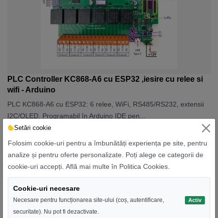
PLC Controller KC868-A6 cu ESP32 ,iesire cu relee si
wifi - Arduino
PLC KC868-A6 cu ESP32: 6 relee, WiFi, RS485/RS232, extensii
I2C/OLED. Programabil în Arduino IDE pen...
Setări cookie
312,00 RON
480,00 RON
Folosim cookie-uri pentru a îmbunătăți experiența pe site, pentru
analize și pentru oferte personalizate. Poți alege ce categorii de
cookie-uri accepți.
Află mai multe în Politica Cookies
.
Recomandat
Cookie-uri necesare
Necesare pentru funcționarea site-ului (coș, autentificare,
Activ
securitate). Nu pot fi dezactivate.