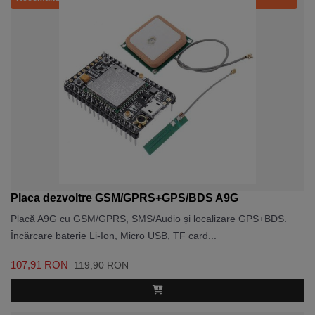
Placa dezvoltre GSM/GPRS+GPS/BDS A9G
Placă A9G cu GSM/GPRS, SMS/Audio și localizare GPS+BDS.
Încărcare baterie Li-Ion, Micro USB, TF card...
107,91 RON
119,90 RON