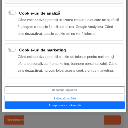
Cookie-uri de analiză
Când este
activat
, permiți utilizarea cookie-urilor care ne ajută să
înțelegem cum este folosit site-ul (ex. Google Analytics). Când
este
dezactivat
, aceste cookie-uri nu vor fi folosite.
Cookie-uri de marketing
Când este
activat
, permiți cookie-uri folosite pentru reclame și
PLC Controller KC868-A8 cu ESP32 ,iesire cu relee si
oferte personalizate (remarketing, bannere personalizate). Când
wifi - Arduino
este
dezactivat
, nu vom folosi aceste cookie-uri de marketing.
PLC KC868-A8 cu ESP32: 8 relee, WiFi, RS232/RS485, extensii
I2C/OLED, programare Arduino IDE. Ideal ...
Respinge opționale
300,00 RON
500,00 RON
Salvează setările
Accept toate cookie-urile
Recomandat