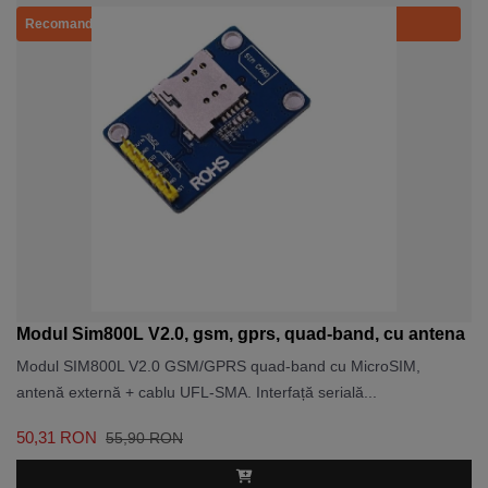
Recomandat
Modul Sim800L V2.0, gsm, gprs, quad-band, cu antena
Modul SIM800L V2.0 GSM/GPRS quad-band cu MicroSIM,
antenă externă + cablu UFL-SMA. Interfață serială...
50,31 RON
55,90 RON