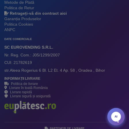
Metode de Plată
Politica de Retur
Retrageți-vă din contract aici
Garanția Produselor
Politica Cookies
ANPC
DATE COMERCIALE
SC EUROVENDING S.R.L.
Nr. Reg. Com.: J05/1299/2007
CUI: 21782619
str.Aleea Rogerius 6 Bl. L2 Et. 4 Ap. 58 , Oradea , Bihor
INFORMAȚII LIVRARE
Politica de livrare
Livrare în toată România
Livrare rapidă
Livrare sigură și asigurată
AI
AI
PARTENERI DE LIVRARE