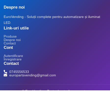
Despre noi
EuroVending - Soluții complete pentru automatizare și iluminat
LED.
Link-uri utile
Produse
Despre noi
Contact
Cont
Autentificare
Înregistrare
Contact
0745556533
europartsvending@gmail.com
© EuroVending. Toate drepturile rezervate.